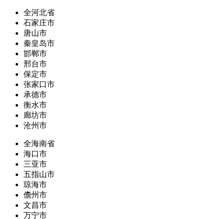
全河北省
石家庄市
唐山市
秦皇岛市
邯郸市
邢台市
保定市
张家口市
承德市
衡水市
廊坊市
沧州市
全海南省
海口市
三亚市
五指山市
琼海市
儋州市
文昌市
万宁市