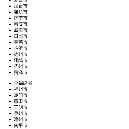
烟台市
潍坊市
济宁市
泰安市
威海市
日照市
莱芜市
临沂市
德州市
聊城市
滨州市
菏泽市
全福建省
福州市
厦门市
莆田市
三明市
泉州市
漳州市
南平市