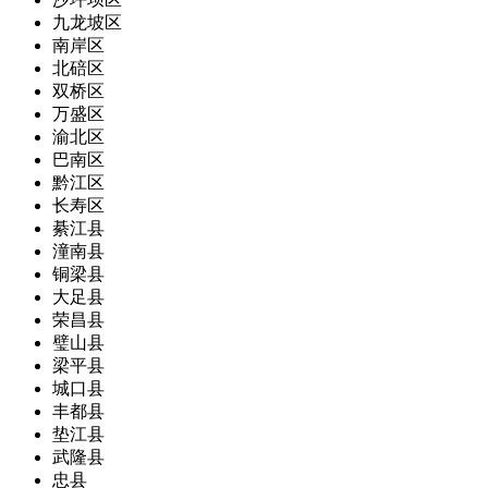
九龙坡区
南岸区
北碚区
双桥区
万盛区
渝北区
巴南区
黔江区
长寿区
綦江县
潼南县
铜梁县
大足县
荣昌县
璧山县
梁平县
城口县
丰都县
垫江县
武隆县
忠县