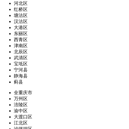
河北区
红桥区
塘沽区
汉沽区
大港区
东丽区
西青区
津南区
北辰区
武清区
宝坻区
宁河县
静海县
蓟县
全重庆市
万州区
涪陵区
渝中区
大渡口区
江北区
沙坪坝区