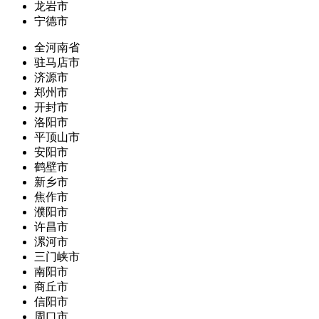
龙岩市
宁德市
全河南省
驻马店市
济源市
郑州市
开封市
洛阳市
平顶山市
安阳市
鹤壁市
新乡市
焦作市
濮阳市
许昌市
漯河市
三门峡市
南阳市
商丘市
信阳市
周口市