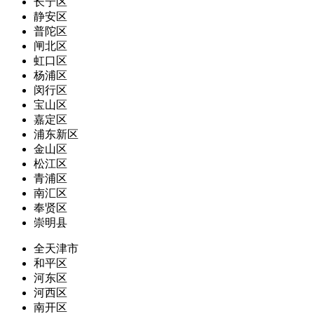
长宁区
静安区
普陀区
闸北区
虹口区
杨浦区
闵行区
宝山区
嘉定区
浦东新区
金山区
松江区
青浦区
南汇区
奉贤区
崇明县
全天津市
和平区
河东区
河西区
南开区