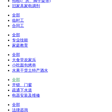
招租(厂房、脚手架等)
旧家具家电调剂
全部
临时工
合同工
全部
专业技能
家庭教育
全部
大食堂农家乐
小吃面包烤串
水果干货土特产酒水
全部
开锁、门窗
疏通下水道
电器安装及维修
全部
法律咨询