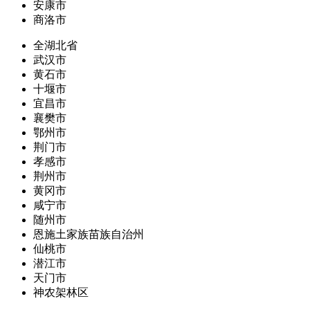
安康市
商洛市
全湖北省
武汉市
黄石市
十堰市
宜昌市
襄樊市
鄂州市
荆门市
孝感市
荆州市
黄冈市
咸宁市
随州市
恩施土家族苗族自治州
仙桃市
潜江市
天门市
神农架林区