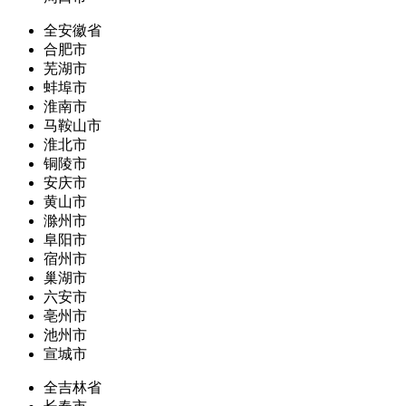
全安徽省
合肥市
芜湖市
蚌埠市
淮南市
马鞍山市
淮北市
铜陵市
安庆市
黄山市
滁州市
阜阳市
宿州市
巢湖市
六安市
亳州市
池州市
宣城市
全吉林省