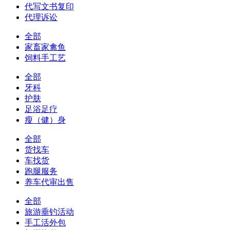
代写文书复印
代理诉讼
全部
家畜家禽鱼
饲料手工艺
全部
牙科
护肤
足浴足疗
瘦（健）身
全部
货找车
车找货
跑腿服务
养车代审出售
全部
旅游垂钓活动
手工活外包