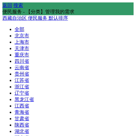
返回
搜索
便民服务 - 【分类】管理我的需求
西藏自治区
便民服务
默认排序
全部
北京市
上海市
天津市
重庆市
四川省
云南省
贵州省
江苏省
浙江省
辽宁省
黑龙江省
江西省
青海省
甘肃省
陕西省
湖北省