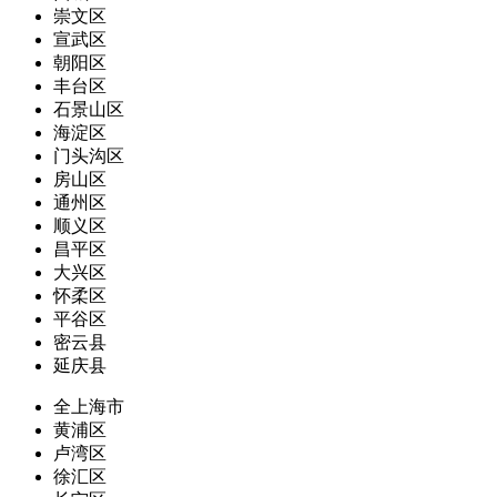
崇文区
宣武区
朝阳区
丰台区
石景山区
海淀区
门头沟区
房山区
通州区
顺义区
昌平区
大兴区
怀柔区
平谷区
密云县
延庆县
全上海市
黄浦区
卢湾区
徐汇区