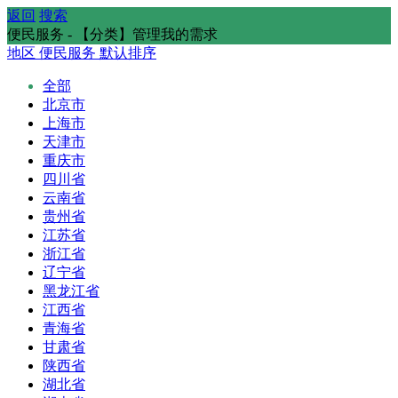
返回
搜索
便民服务 - 【分类】管理我的需求
地区
便民服务
默认排序
全部
北京市
上海市
天津市
重庆市
四川省
云南省
贵州省
江苏省
浙江省
辽宁省
黑龙江省
江西省
青海省
甘肃省
陕西省
湖北省