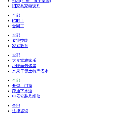
招租(厂房、脚手架等)
旧家具家电调剂
全部
临时工
合同工
全部
专业技能
家庭教育
全部
大食堂农家乐
小吃面包烤串
水果干货土特产酒水
全部
开锁、门窗
疏通下水道
电器安装及维修
全部
法律咨询