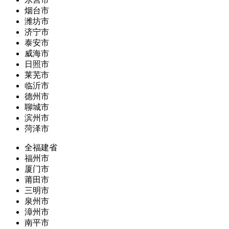
烟台市
潍坊市
济宁市
泰安市
威海市
日照市
莱芜市
临沂市
德州市
聊城市
滨州市
菏泽市
全福建省
福州市
厦门市
莆田市
三明市
泉州市
漳州市
南平市