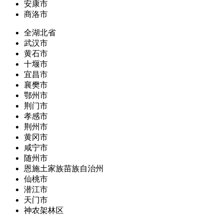
安康市
商洛市
全湖北省
武汉市
黄石市
十堰市
宜昌市
襄樊市
鄂州市
荆门市
孝感市
荆州市
黄冈市
咸宁市
随州市
恩施土家族苗族自治州
仙桃市
潜江市
天门市
神农架林区