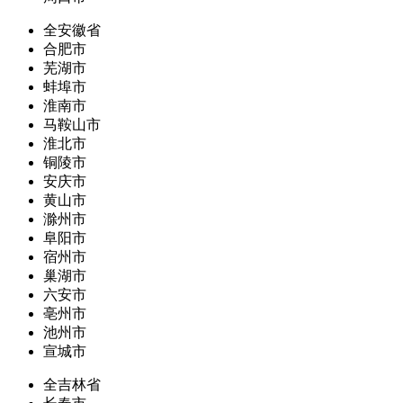
全安徽省
合肥市
芜湖市
蚌埠市
淮南市
马鞍山市
淮北市
铜陵市
安庆市
黄山市
滁州市
阜阳市
宿州市
巢湖市
六安市
亳州市
池州市
宣城市
全吉林省