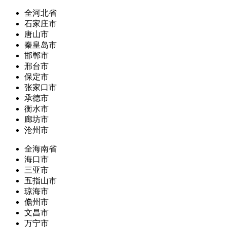
全河北省
石家庄市
唐山市
秦皇岛市
邯郸市
邢台市
保定市
张家口市
承德市
衡水市
廊坊市
沧州市
全海南省
海口市
三亚市
五指山市
琼海市
儋州市
文昌市
万宁市