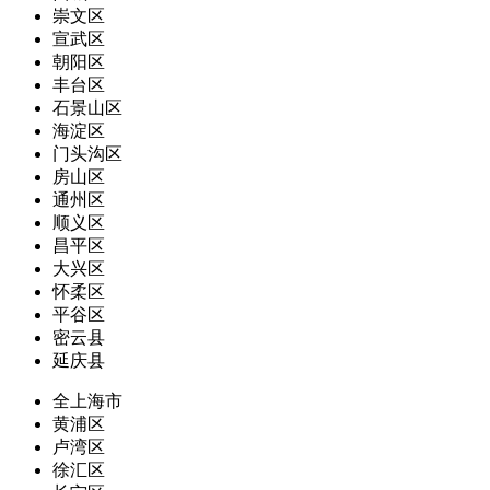
崇文区
宣武区
朝阳区
丰台区
石景山区
海淀区
门头沟区
房山区
通州区
顺义区
昌平区
大兴区
怀柔区
平谷区
密云县
延庆县
全上海市
黄浦区
卢湾区
徐汇区