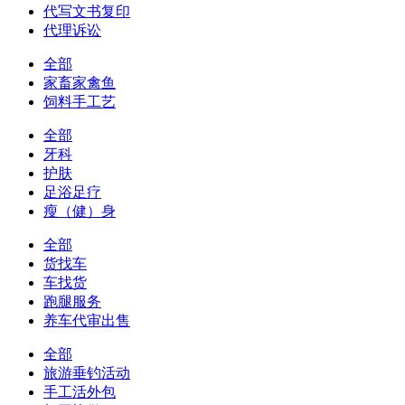
代写文书复印
代理诉讼
全部
家畜家禽鱼
饲料手工艺
全部
牙科
护肤
足浴足疗
瘦（健）身
全部
货找车
车找货
跑腿服务
养车代审出售
全部
旅游垂钓活动
手工活外包