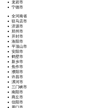
龙岩市
宁德市
全河南省
驻马店市
济源市
郑州市
开封市
洛阳市
平顶山市
安阳市
鹤壁市
新乡市
焦作市
濮阳市
许昌市
漯河市
三门峡市
南阳市
商丘市
信阳市
周口市