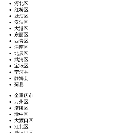
河北区
红桥区
塘沽区
汉沽区
大港区
东丽区
西青区
津南区
北辰区
武清区
宝坻区
宁河县
静海县
蓟县
全重庆市
万州区
涪陵区
渝中区
大渡口区
江北区
沙坪坝区