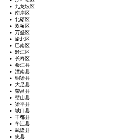
九龙坡区
南岸区
北碚区
双桥区
万盛区
渝北区
巴南区
黔江区
长寿区
綦江县
潼南县
铜梁县
大足县
荣昌县
璧山县
梁平县
城口县
丰都县
垫江县
武隆县
忠县