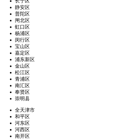
长宁区
静安区
普陀区
闸北区
虹口区
杨浦区
闵行区
宝山区
嘉定区
浦东新区
金山区
松江区
青浦区
南汇区
奉贤区
崇明县
全天津市
和平区
河东区
河西区
南开区